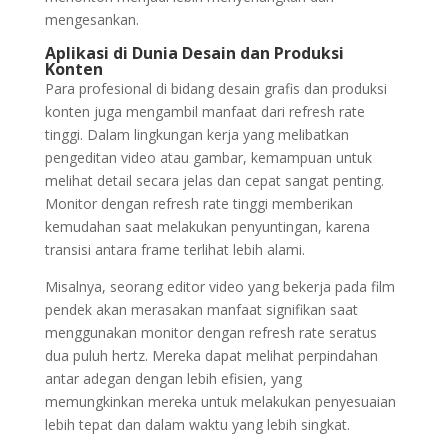
mengesankan.
Aplikasi di Dunia Desain dan Produksi
Konten
Para profesional di bidang desain grafis dan produksi
konten juga mengambil manfaat dari refresh rate
tinggi. Dalam lingkungan kerja yang melibatkan
pengeditan video atau gambar, kemampuan untuk
melihat detail secara jelas dan cepat sangat penting.
Monitor dengan refresh rate tinggi memberikan
kemudahan saat melakukan penyuntingan, karena
transisi antara frame terlihat lebih alami.
Misalnya, seorang editor video yang bekerja pada film
pendek akan merasakan manfaat signifikan saat
menggunakan monitor dengan refresh rate seratus
dua puluh hertz. Mereka dapat melihat perpindahan
antar adegan dengan lebih efisien, yang
memungkinkan mereka untuk melakukan penyesuaian
lebih tepat dan dalam waktu yang lebih singkat.