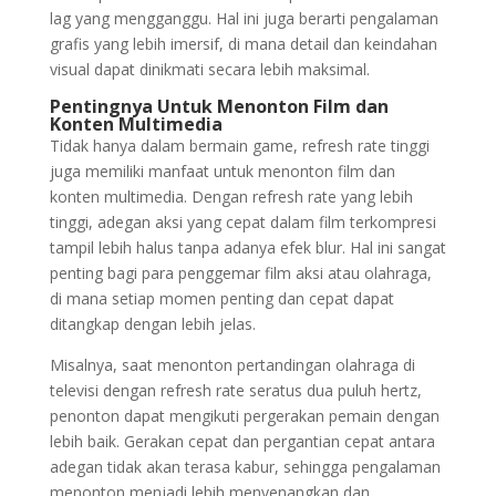
lag yang mengganggu. Hal ini juga berarti pengalaman
grafis yang lebih imersif, di mana detail dan keindahan
visual dapat dinikmati secara lebih maksimal.
Pentingnya Untuk Menonton Film dan
Konten Multimedia
Tidak hanya dalam bermain game, refresh rate tinggi
juga memiliki manfaat untuk menonton film dan
konten multimedia. Dengan refresh rate yang lebih
tinggi, adegan aksi yang cepat dalam film terkompresi
tampil lebih halus tanpa adanya efek blur. Hal ini sangat
penting bagi para penggemar film aksi atau olahraga,
di mana setiap momen penting dan cepat dapat
ditangkap dengan lebih jelas.
Misalnya, saat menonton pertandingan olahraga di
televisi dengan refresh rate seratus dua puluh hertz,
penonton dapat mengikuti pergerakan pemain dengan
lebih baik. Gerakan cepat dan pergantian cepat antara
adegan tidak akan terasa kabur, sehingga pengalaman
menonton menjadi lebih menyenangkan dan