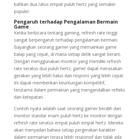
bahkan dua ratus empat puluh hertz yang semakin
populer.
Pengaruh terhadap Pengalaman Bermain
Game
Ketika berbicara tentang gaming, refresh rate tinggi
sangat berpengaruh terhadap pengalaman bermain.
Bayangkan seorang gamer yang memainkan game
balap yang cepat, di mana setiap detik sangat berarti.
Dengan menggunakan monitor yang memiliki refresh
rate seratus dua puluh hertz, gamer dapat merasakan
gerakan yang lebih halus dan respons yang lebih cepat.
Ini dapat memberikan keuntungan kompetitif,
terutama dalam permainan yang mengandalkan refleks
dan ketepatan.
Contoh nyata adalah saat seorang gamer beralih dari
monitor standar enam puluh hertz ke monitor dengan
refresh rate seratus empat puluh empat hertz. Mereka
akan menyadari bahwa setiap pergerakan karakter
dalam permainan terasa lebih responsif dan tidak ada